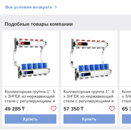
Все условия возврата
Подобные товары компании
Коллекторная группа 1", 5
Коллекторная группа 1", 6
Колл
x 3/4"EK из нержавеющей
x 3/4"EK из нержавеющей
x 3/
стали с регулирующими и
стали с регулирующими и
стал
балансировочными
балансировочными
бал
49 285
57 350
65 
₸
₸
клапанами Varmega
клапанами Varmega
кла
Купить
Купить