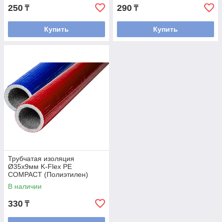
250
290
₸
₸
Купить
Купить
Трубчатая изоляция
Ø35х9мм K-Flex PE
COMPACT (Полиэтилен)
цвет: красный и синий
В наличии
330
₸