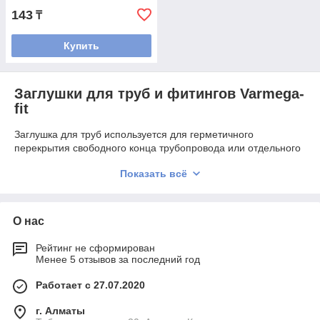
143
₸
Купить
Заглушки для труб и фитингов Varmega-
fit
Заглушка для труб используется для герметичного
перекрытия свободного конца трубопровода или отдельного
участка инженерной системы. Такой элемент необходим при
Показать всё
монтаже отопления, холодного и горячего водоснабжения, а
также при временном или постоянном закрытии
неиспользуемых подключений. ТОО «Юнайтед Термо»
предлагает заглушки Varmega для различных элементов
О нас
трубопроводных систем.
Рейтинг не сформирован
В каталоге представлены заглушки Varmega-fit диаметром 16
Менее 5 отзывов за последний год
и 20 мм, а также резьбовая заглушка Varmega HP размером
1/2 дюйма с уплотнительным кольцом O-ring. Ассортимент
Работает с 27.07.2020
позволяет подобрать подходящий вариант с учетом типа
соединения и параметров инженерной системы.
г. Алматы