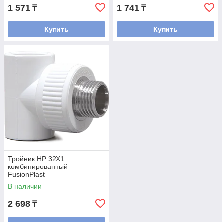
1 571
1 741
₸
₸
Купить
Купить
Тройник НР 32Х1
комбинированный
FusionPlast
В наличии
2 698
₸