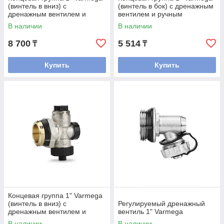
(винтель в вниз) с
(винтель в бок) с дренажным
дренажным вентилем и
вентилем и ручным
автоматическим
воздухоотводчиком
В наличии
В наличии
воздухоотводчиком
8 700
5 514
₸
₸
Купить
Купить
Концевая группа 1" Varmega
(винтель в вниз) с
Регулируемый дренажный
дренажным вентилем и
вентиль 1" Varmega
ручным воздухоотводчиком
В наличии
В наличии