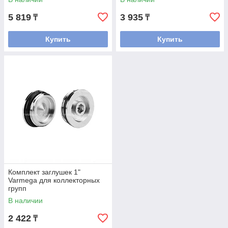
5 819
3 935
₸
₸
Купить
Купить
Комплект заглушек 1"
Varmega для коллекторных
групп
В наличии
2 422
₸