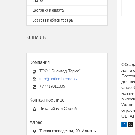
Статьи
Доставка и оплата
Возврат и обмен товара
КОНТАКТЫ
Облада
лон в 
ТОО "Юнайтед Термо"
Постоя
info@unitedthermo.kz
для вс
+77717011005
Способ
новые 
выпуск
Water,
Виталий или Сергей
отрас
ОБРАТ
Табачнозаводская, 20, Алматы,