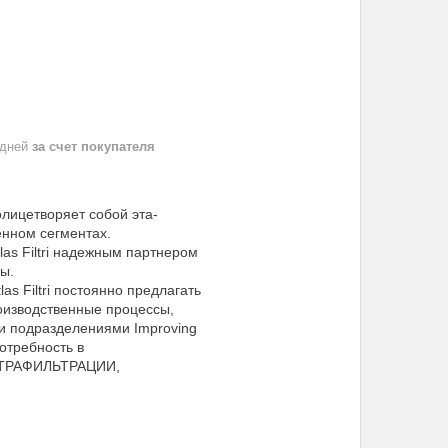
 дней
за счет покупателя
олицетворяет собой эта-
енном сегментах.
as Filtri надежным партнером
ы.
s Filtri постоянно предлагать
оизводственные процессы,
ими подразделениями Improving
потребность в
ЬТРАФИЛЬТРАЦИИ,