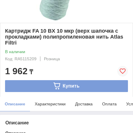
Картридж FA 10 BX 10 мкр (верх шапочка с
прокладками) полипропиленовая нить Atlas
Filtri
В наличии
Код: RA5115209
Розница
1 962
₸
Купить
Описание
Характеристики
Доставка
Оплата
Усл
Описание
Описание