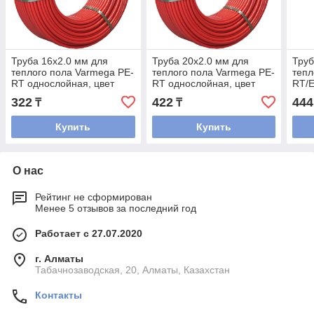
Труба 16x2.0 мм для
Труба 20x2.0 мм для
Труб
теплого пола Varmega PE-
теплого пола Varmega PE-
тепл
RT однослойная, цвет
RT однослойная, цвет
RT/
красный
красный
цвет
322
422
444
₸
₸
Купить
Купить
О нас
Рейтинг не сформирован
Менее 5 отзывов за последний год
Работает с 27.07.2020
г. Алматы
Табачнозаводская, 20, Алматы, Казахстан
Контакты