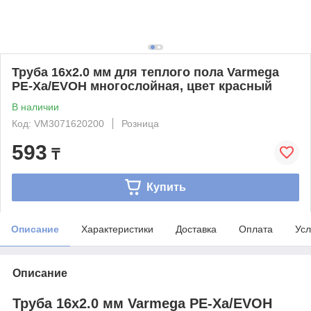
Труба 16x2.0 мм для теплого пола Varmega
PE-Xa/EVOH многослойная, цвет красный
В наличии
Код: VM3071620200
Розница
593
₸
Купить
Описание
Характеристики
Доставка
Оплата
Усл
Описание
Труба 16x2.0 мм Varmega PE-Xa/EVOH