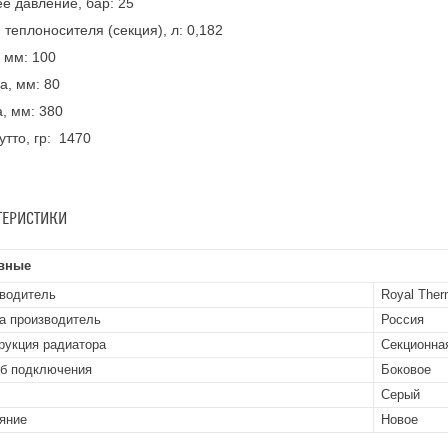
е давление, бар: 25
теплоносителя (секция), л: 0,182
 мм: 100
, мм: 80
, мм: 380
утто, гр: 1470
ТЕРИСТИКИ
вные
водитель
Royal The
а производитель
Россия
рукция радиатора
Секционна
б подключения
Боковое
Серый
яние
Новое