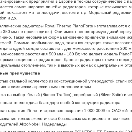
тизированных предприятий в Европе в тесном сотрудничестве с п
гается самая широкая линейка радиаторов, которые отличаются м
ой, показателями теплоотдачи, цветом и т. д. Модельный ряд включает
tion и др.
ллические радиаторы Royal Thermo PianoForte изготавливаются с
а 350 мм не производится). Они имеют неповторимую дизайнерску
пиано. Такая необычная форма мгновенно привлекла внимание ис
телей. Помимо необычного вида, такая конструкция также позволи
тдача одной секции составляет: для межосевого расстояния 200 мм
я межосевого расстояния 500 мм - 189 Вт, что делает модель Pian
ерских секционных радиаторов. Данные радиаторы отлично подход
дуальным отоплением, так и в высотных домах с центральным от
ные преимущества
тью стальной коллектор из конструкционной углеродистой стали об
нию и химически агрессивным теплоносителям
ета на выбор: белый (Bianco Traffico), серебряный (Silver Satin) и ч
нная теплоотдача благодаря особой конструкции радиатора
кая гарантия 25 лет и страховое покрытие 1 000 000$ от ОАО «Инг
зование только экологически безопасных материалов, в том числе 
водителей AkzoNobel, Нидерланды