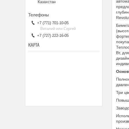
автома
Казахстан
предла
глубин
Revolu
+7 (771) 701-10-05
Бимета
Виталий или Сергей
(высот
+7 (727) 222-16-05
форте
покупа
КАРТА
Теплоо
Вт, дл
дизайн
индиви
Основ
Полнос
давле
Три цв
Повыше
Заводс
Исполь
произ