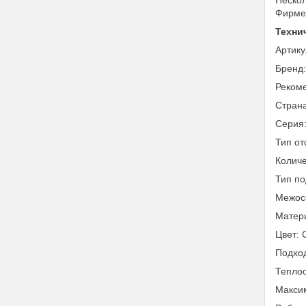
Нескол
Фирме
Техни
Артик
Бренд:
Реком
Страна
Серия:
Тип от
Количе
Тип по
Межосе
Матер
Цвет:
Подход
Теплоо
Максим