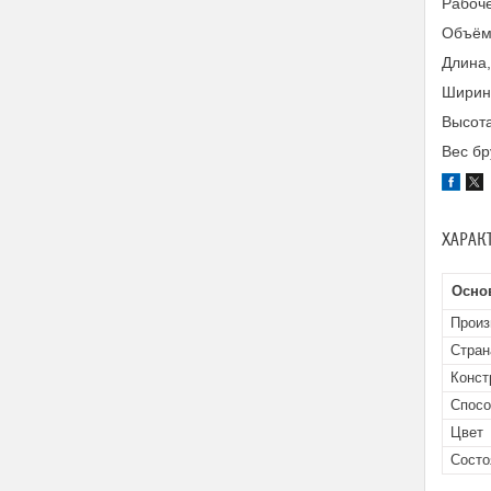
Рабоче
Объём 
Длина,
Ширина
Высота
Вес бр
ХАРАК
Осно
Произ
Стран
Конст
Спосо
Цвет
Состо