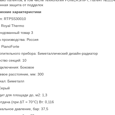
ько патентов, в том числе технология POWERSHIFT, Патент №1224
нная защита от подделок
ческие характеристики
ул: RTPSS30010
 Royal Thermo
ендованный товар 3
 производства: Россия
 PianoForte
опительного прибора: Биметаллический дизайн-радиатор
ство секций: 10
дключения: Боковое
вое расстояние, мм: 300
иал: Биметалл
 Серый
ит для площади до, м2: 1,3
тдача (при ∆T = 70°C) Вт: 0,116
альное давление, бар: 37,5