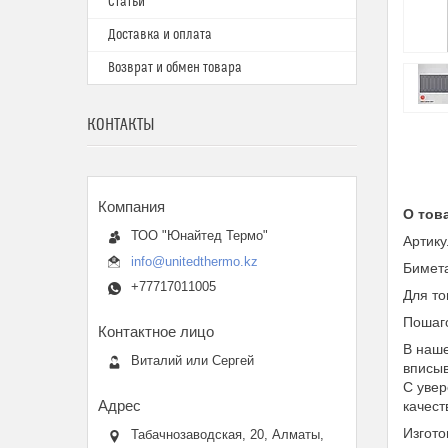
Статьи
Доставка и оплата
Возврат и обмен товара
КОНТАКТЫ
О тов
ТОО "Юнайтед Термо"
Артик
info@unitedthermo.kz
Бимета
+77717011005
Для то
Пошаго
В наше
Виталий или Сергей
вписыв
С увер
качест
Изгото
Табачнозаводская, 20, Алматы,