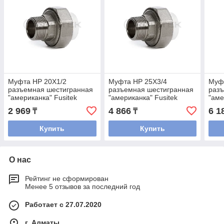
Муфта НР 20Х1/2
Муфта НР 25Х3/4
Муф
разъемная шестигранная
разъемная шестигранная
раз
"американка" Fusitek
"американка" Fusitek
"аме
2 969
4 866
6 1
₸
₸
Купить
Купить
О нас
Рейтинг не сформирован
Менее 5 отзывов за последний год
Работает с 27.07.2020
г. Алматы