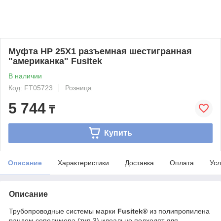
Муфта НР 25Х1 разъемная шестигранная
"американка" Fusitek
В наличии
Код: FT05723
Розница
5 744
₸
Купить
Описание
Характеристики
Доставка
Оплата
Усл
Описание
Трубопроводные системы марки
Fusitek®
из полипропилена
рандом сополимера (тип 3) идеально подходят для