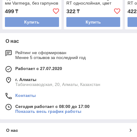
мм Varmega, без гарпунов
RT однослойная, цвет
RT о
длина 0,5 м, ширина 50
красный
кра
499
322
422
₸
₸
мм
Купить
Купить
О нас
Рейтинг не сформирован
Менее 5 отзывов за последний год
Работает с 27.07.2020
г. Алматы
Табачнозаводская, 20, Алматы, Казахстан
Контакты
Сегодня работает с 08:00 до 17:00
Показать весь график работы
О нас