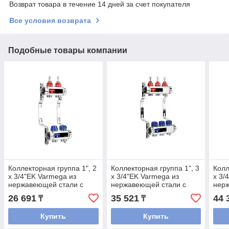
Возврат товара в течение 14 дней за счет покупателя
Все условия возврата
Подобные товары компании
Коллекторная группа 1", 2
Коллекторная группа 1", 3
Колл
x 3/4"EK Varmega из
x 3/4"EK Varmega из
x 3/
нержавеющей стали с
нержавеющей стали с
нер
расходомерами и
расходомерами и
рас
26 691
35 521
44 
₸
₸
регулирующими
регулирующими
рег
клапанами
клапанами
кла
Купить
Купить