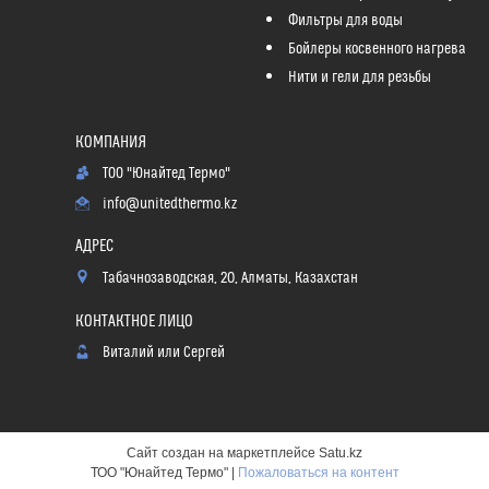
Фильтры для воды
Бойлеры косвенного нагрева
Нити и гели для резьбы
ТОО "Юнайтед Термо"
info@unitedthermo.kz
Табачнозаводская, 20, Алматы, Казахстан
Виталий или Сергей
Сайт создан на маркетплейсе
Satu.kz
ТОО "Юнайтед Термо" |
Пожаловаться на контент