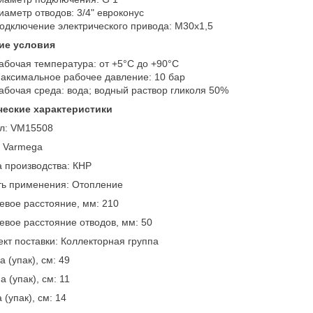
иаметр отводов: 3/4" евроконус
одключение электрического привода: M30x1,5
ие условия
абочая температура: от +5°C до +90°C
аксимальное рабочее давление: 10 бар
абочая среда: вода; водный раствор гликоля 50%
ческие характеристики
ул: VM15508
: Varmega
 производства: КНР
ть применения: Отопление
вое расстояние, мм: 210
вое расстояние отводов, мм: 50
кт поставки: Коллекторная группа
 (упак), см: 49
а (упак), см: 11
 (упак), см: 14