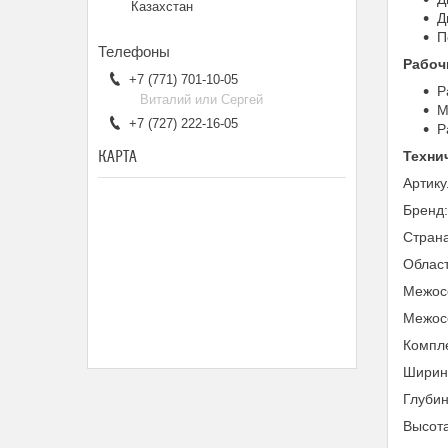
Казахстан
Д
П
Рабоч
+7 (771) 701-10-05
Р
Виталий или Сергей
М
+7 (727) 222-16-05
Р
КАРТА
Техни
Артик
Бренд
Страна
Облас
Межосе
Межосе
Компле
Ширина
Глубин
Высота