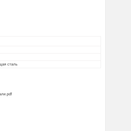
щая сталь
али.pdf