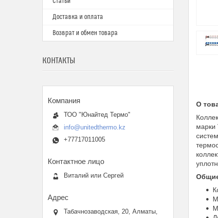
Статьи
Доставка и оплата
Возврат и обмен товара
КОНТАКТЫ
О тов
ТОО "Юнайтед Термо"
Коллек
марки 
info@unitedthermo.kz
систем
+77717011005
термос
коллек
уплотн
Виталий или Сергей
Общие
К
М
М
Табачнозаводская, 20, Алматы,
Д