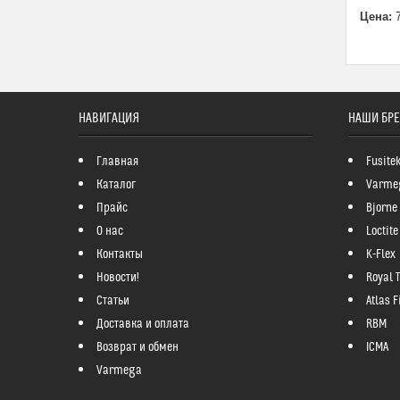
Цена:
7
НАВИГАЦИЯ
НАШИ БР
Главная
Fusite
Каталог
Varme
Прайс
Bjorne
О нас
Loctite
Контакты
K-Flex
Новости!
Royal 
Статьи
Atlas Fi
Доставка и оплата
RBM
Возврат и обмен
ICMA
Varmega