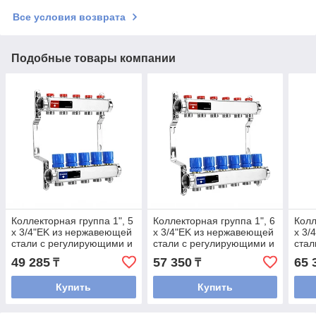
Все условия возврата
Подобные товары компании
Коллекторная группа 1", 5
Коллекторная группа 1", 6
Колл
x 3/4"EK из нержавеющей
x 3/4"EK из нержавеющей
x 3/
стали с регулирующими и
стали с регулирующими и
стал
балансировочными
балансировочными
бал
49 285
57 350
65 
₸
₸
клапанами Varmega
клапанами Varmega
кла
Купить
Купить