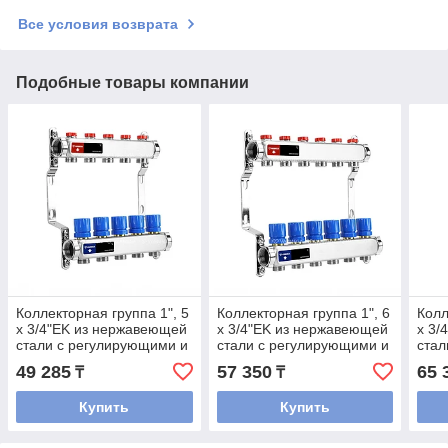
Все условия возврата
Подобные товары компании
Коллекторная группа 1", 5
Коллекторная группа 1", 6
Колл
x 3/4"EK из нержавеющей
x 3/4"EK из нержавеющей
x 3/
стали с регулирующими и
стали с регулирующими и
стал
балансировочными
балансировочными
бал
49 285
57 350
65 
₸
₸
клапанами Varmega
клапанами Varmega
кла
Купить
Купить