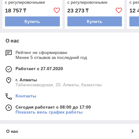
с регулировочными
с регулировочными
с ре
клапанами, серия VM146,
клапанами, серия VM146,
клап
18 757
23 273
12 
₸
₸
хромированные
хромированные
хро
Купить
Купить
О нас
Рейтинг не сформирован
Менее 5 отзывов за последний год
Работает с 27.07.2020
г. Алматы
Табачнозаводская, 20, Алматы, Казахстан
Контакты
Сегодня работает с 08:00 до 17:00
Показать весь график работы
О нас