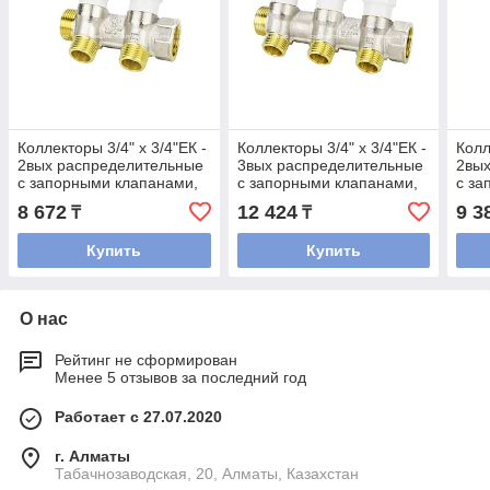
Коллекторы 3/4" х 3/4"ЕК -
Коллекторы 3/4" х 3/4"ЕК -
Колл
2вых распределительные
3вых распределительные
2вы
с запорными клапанами,
с запорными клапанами,
с за
серия VM147 Varmega
серия VM147 Varmega
сер
8 672
12 424
9 3
₸
₸
Купить
Купить
О нас
Рейтинг не сформирован
Менее 5 отзывов за последний год
Работает с 27.07.2020
г. Алматы
Табачнозаводская, 20, Алматы, Казахстан