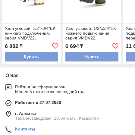
Узел угловой, 1/2"х3/4"EK
Узел угловой, 1/2"х3/4"EK
Узел
нижнего подключения,
нижнего подключения,
под
серия VMDV22,
серия VMDV22,
пере
одинарный, белый
одинарный, черный
3/4"
6 882
6 694
11 
₸
₸
Купить
Купить
О нас
Рейтинг не сформирован
Менее 5 отзывов за последний год
Работает с 27.07.2020
г. Алматы
Табачнозаводская, 20, Алматы, Казахстан
Контакты