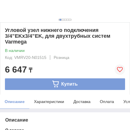
Угловой узел нижнего подключения
3/4"EKх3/4"EK, для двухтрубных систем
Varmega
В наличии
Код: VMRV20-N01515
Розница
6 647
₸
Купить
Описание
Характеристики
Доставка
Оплата
Усл
Описание
О товаре