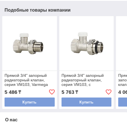
Подобные товары компании
Прямой 3/4" запорный
Прямой 3/4" запорный
Прям
радиаторный клапан,
радиаторный клапан,
зап
серия VM103, Varmega
серия VM103, с
клап
самоуплотняющимся
Евро
5 486
5 763
4 0
₸
₸
полусгоном, Varmega
Купить
Купить
О нас