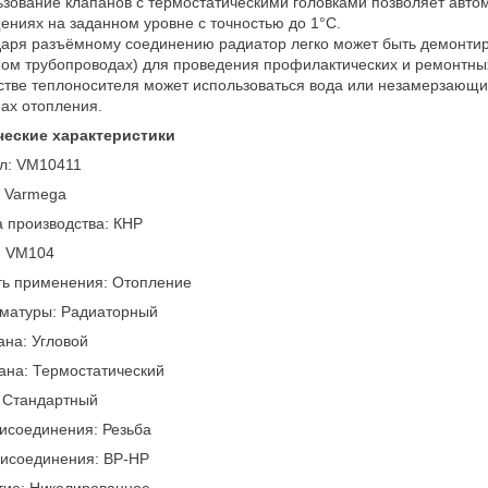
зование клапанов с термостатическими головками позволяет авто
ниях на заданном уровне с точностью до 1°С.
аря разъёмному соединению радиатор легко может быть демонти
ом трубопроводах) для проведения профилактических и ремонтных
стве теплоносителя может использоваться вода или незамерзающи
ах отопления.
ческие характеристики
л: VM10411
: Varmega
 производства: КНР
: VM104
ть применения: Отопление
рматуры: Радиаторный
ана: Угловой
ана: Термостатический
 Стандартный
исоединения: Резьба
рисоединения: ВР-НР