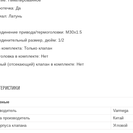
тие: Никелированное
отечка: Да
ал: Латунь
динение привода/термоголовки: M30x1.5
динительный размер, дюйм: 1/2
 комплекта: Только клапан
оловка в комплекте: Нет
ый (отсекающий) клапан в комплекте: Нет
ТЕРИСТИКИ
вные
водитель
Varmega
а производитель
Китай
орпуса клапана
Угловой