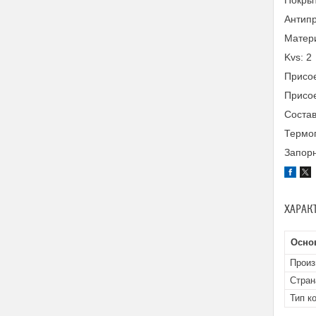
Покры
Антипр
Матери
Kvs: 2
Присое
Присое
Состав
Термог
Запорн
ХАРАК
Осно
Произ
Стран
Тип к