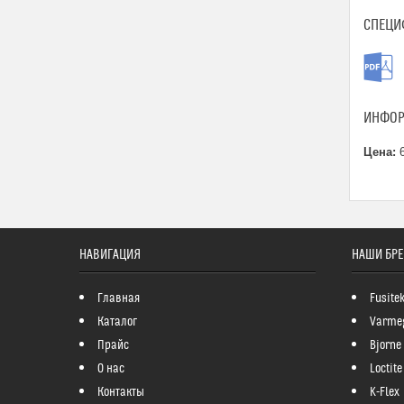
СПЕЦИ
ИНФОР
Цена:
6
НАВИГАЦИЯ
НАШИ БР
Главная
Fusite
Каталог
Varme
Прайс
Bjorne
О нас
Loctite
Контакты
K-Flex