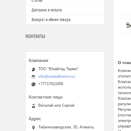
Статьи
Доставка и оплата
Возврат и обмен товара
КОНТАКТЫ
О тов
ТОО "Юнайтед Термо"
Клапан
отопит
info@unitedthermo.kz
Клапан
+77717011005
исполь
технол
Клапан
регули
Виталий или Сергей
Регули
(поста
электр
управл
Табачнозаводская, 20, Алматы,