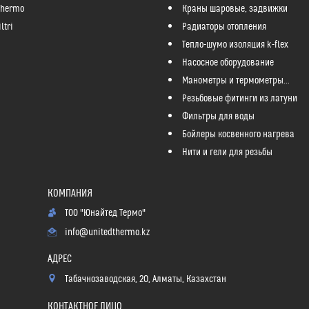
Thermo
Краны шаровые, задвижки
ltri
Радиаторы отопления
Тепло-шумо изоляция k-flex
Насосное оборудование
Манометры и термометры...
Резьбовые фитинги из латуни
Фильтры для воды
Бойлеры косвенного нагрева
Нити и гели для резьбы
ТОО "Юнайтед Термо"
info@unitedthermo.kz
Табачнозаводская, 20, Алматы, Казахстан