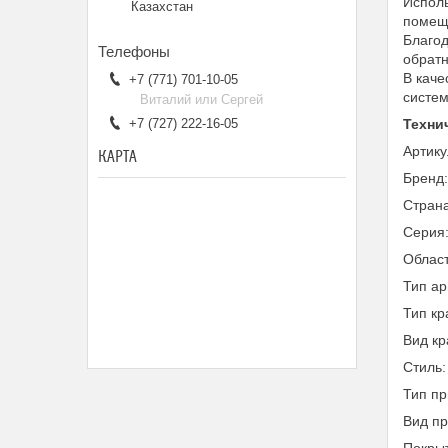
Исполь
Казахстан
помеще
Благод
обратн
В каче
+7 (771) 701-10-05
систем
Виталий или Сергей
+7 (727) 222-16-05
Техни
Артику
КАРТА
Бренд
Страна
Серия
Облас
Тип а
Тип кр
Вид кр
Стиль:
Тип пр
Вид п