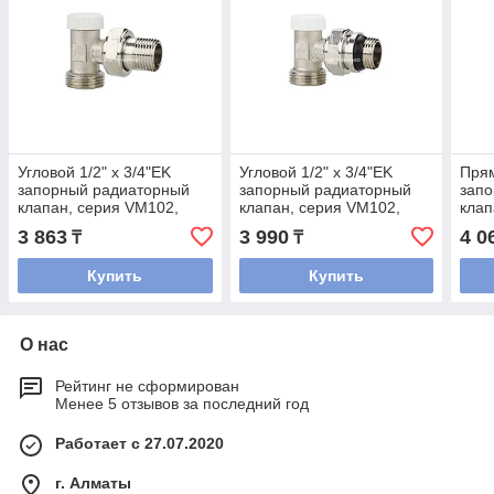
Угловой 1/2" x 3/4"EK
Угловой 1/2" x 3/4"EK
Прям
запорный радиаторный
запорный радиаторный
зап
клапан, серия VM102,
клапан, серия VM102,
клап
Евроконус, Varmega
Евроконус, с
Евро
3 863
3 990
4 0
₸
₸
самоуплотняющимся
полусгоном
Купить
Купить
О нас
Рейтинг не сформирован
Менее 5 отзывов за последний год
Работает с 27.07.2020
г. Алматы