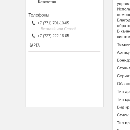
Казахстан
управл
Исполь
помеще
Благод
+7 (771) 701-10-05
обратн
Виталий или Сергей
В каче
+7 (727) 222-16-05
систем
Техни
КАРТА
Артик
Бренд
Страна
Серия
Облас
Тип а
Тип кр
Вид кр
Стиль:
Тип пр