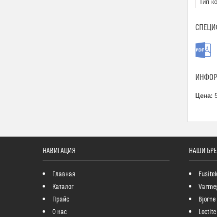
Тип к
СПЕЦИ
ИНФОР
Цена:
5
НАВИГАЦИЯ
НАШИ БР
Главная
Fusite
Каталог
Varme
Прайс
Bjorne
О нас
Loctite