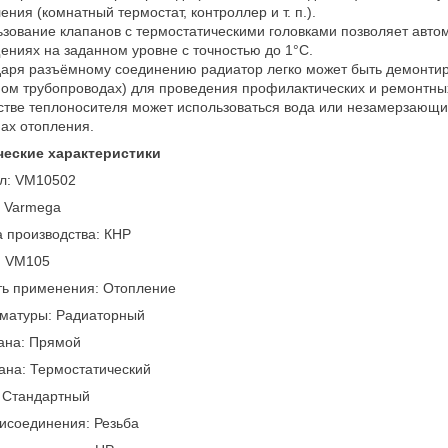
ения (комнатный термостат, контроллер и т. п.).
зование клапанов с термостатическими головками позволяет авто
ниях на заданном уровне с точностью до 1°С.
аря разъёмному соединению радиатор легко может быть демонти
ом трубопроводах) для проведения профилактических и ремонтных
стве теплоносителя может использоваться вода или незамерзающи
ах отопления.
ческие характеристики
ул: VM10502
: Varmega
 производства: КНР
: VM105
ть применения: Отопление
рматуры: Радиаторный
ана: Прямой
ана: Термостатический
 Стандартный
исоединения: Резьба