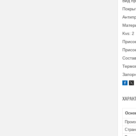
Вид п
Покры
Антипр
Матери
Kvs: 2
Присое
Присое
Состав
Термог
Запорн
ХАРАК
Осно
Произ
Стран