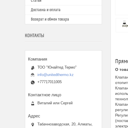
Статьи
Доставка и оплата
Возврат и обмен товара
КОНТАКТЫ
Прямо
ТОО "Юнайтед Термо"
О тов
info@unitedthermo.kz
Клапан
+77717011005
отопит
Клапан
исполь
технол
Виталий или Сергей
Клапан
регули
Регули
(поста
Табачнозаводская, 20, Алматы,
электр