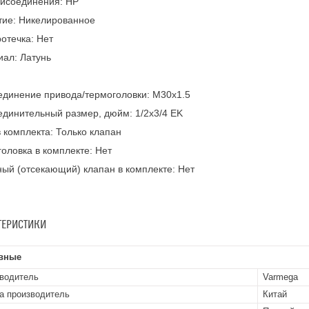
рисоединения: НР
тие: Никелированное
отечка: Нет
ал: Латунь
динение привода/термоголовки: M30x1.5
динительный размер, дюйм: 1/2x3/4 EK
 комплекта: Только клапан
оловка в комплекте: Нет
ый (отсекающий) клапан в комплекте: Нет
ТЕРИСТИКИ
вные
водитель
Varmega
а производитель
Китай