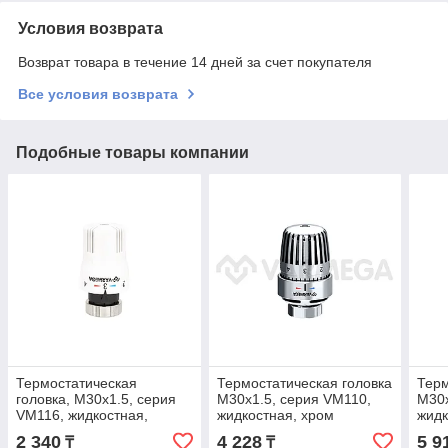
Условия возврата
Возврат товара в течение 14 дней за счет покупателя
Все условия возврата
Подобные товары компании
Термостатическая
Термостатическая головка
Терм
головка, M30х1.5, серия
M30х1.5, серия VM110,
M30х
VM116, жидкостная,
жидкостная, хром
жидк
белая, Varmega
нике
2 340
4 228
5 9
₸
₸