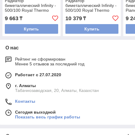
Радиатор
Радиатор
Рад
биметаллический Infinity -
биметаллический Infinity -
бим
500/100 Royal Thermo
500/100 Royal Thermo
Pian
белый (РОССИЯ)
черный (РОССИЯ)
The
9 663
10 379
9 2
₸
₸
Купить
Купить
О нас
Рейтинг не сформирован
Менее 5 отзывов за последний год
Работает с 27.07.2020
г. Алматы
Табачнозаводская, 20, Алматы, Казахстан
Контакты
Сегодня выходной
Показать весь график работы