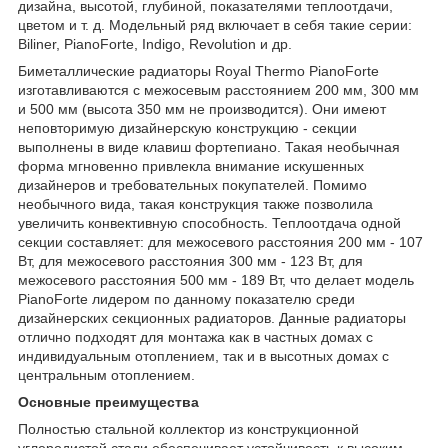
дизайна, высотой, глубиной, показателями теплоотдачи,
цветом и т. д. Модельный ряд включает в себя такие серии:
Biliner, PianoForte, Indigo, Revolution и др.
Биметаллические радиаторы Royal Thermo PianoForte
изготавливаются с межосевым расстоянием 200 мм, 300 мм
и 500 мм (высота 350 мм не производится). Они имеют
неповторимую дизайнерскую конструкцию - секции
выполнены в виде клавиш фортепиано. Такая необычная
форма мгновенно привлекла внимание искушенных
дизайнеров и требовательных покупателей. Помимо
необычного вида, такая конструкция также позволила
увеличить конвективную способность. Теплоотдача одной
секции составляет: для межосевого расстояния 200 мм - 107
Вт, для межосевого расстояния 300 мм - 123 Вт, для
межосевого расстояния 500 мм - 189 Вт, что делает модель
PianoForte лидером по данному показателю среди
дизайнерских секционных радиаторов. Данные радиаторы
отлично подходят для монтажа как в частных домах с
индивидуальным отоплением, так и в высотных домах с
центральным отоплением.
Основные преимущества
Полностью стальной коллектор из конструкционной
углеродистой стали обеспечивает устойчивость к высоким