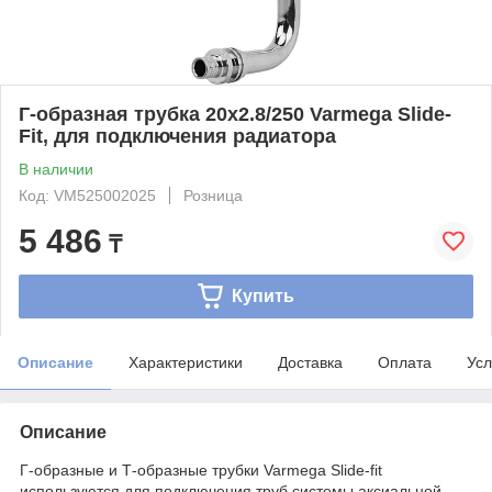
Г-образная трубка 20х2.8/250 Varmega Slide-
Fit, для подключения радиатора
В наличии
Код: VM525002025
Розница
5 486
₸
Купить
Описание
Характеристики
Доставка
Оплата
Усл
Описание
Г-образные и Т-образные трубки Varmega Slide-fit
используются для подключения труб системы аксиальной