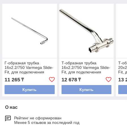
Г-образная трубка
Т-образная трубка
Т-об
16х2.2/750 Varmega Slide-
16х2.2/750 Varmega Slide-
20х2
Fit, для подключения
Fit, для подключения
Fit,
радиатора
радиатора
рад
11 265
12 678
13 
₸
₸
Купить
Купить
О нас
Рейтинг не сформирован
Менее 5 отзывов за последний год