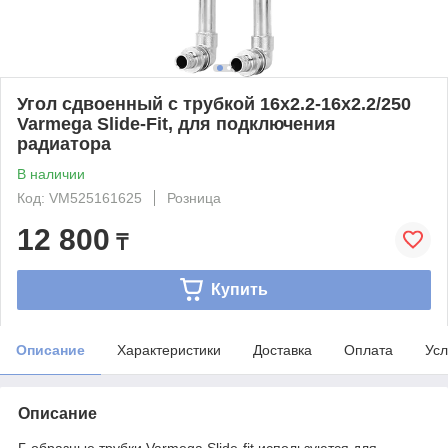
Угол сдвоенный с трубкой 16х2.2-16х2.2/250
Varmega Slide-Fit, для подключения
радиатора
В наличии
Код: VM525161625
Розница
12 800
₸
Купить
Описание
Характеристики
Доставка
Оплата
Усл
Описание
Г-образные трубки Varmega Slide-fit используются для