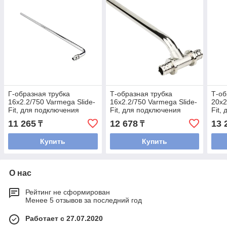
Г-образная трубка
Т-образная трубка
Т-об
16х2.2/750 Varmega Slide-
16х2.2/750 Varmega Slide-
20х2
Fit, для подключения
Fit, для подключения
Fit,
радиатора
радиатора
рад
11 265
12 678
13 
₸
₸
Купить
Купить
О нас
Рейтинг не сформирован
Менее 5 отзывов за последний год
Работает с 27.07.2020