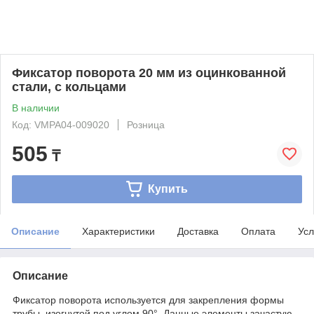
Фиксатор поворота 20 мм из оцинкованной
стали, с кольцами
В наличии
Код: VMPA04-009020
Розница
505
₸
Купить
Описание
Характеристики
Доставка
Оплата
Усл
Описание
Фиксатор поворота используется для закрепления формы
трубы, изогнутой под углом 90°. Данные элементы зачастую