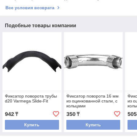
Все условия возврата
Подобные товары компании
Фиксатор поворота трубы
Фиксатор поворота 16 мм
Фикс
d20 Varmega Slide-Fit
из оцинкованной стали, с
из о
кольцами
кол
942
350
505
₸
₸
Купить
Купить