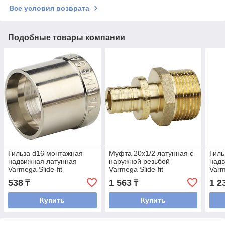
Все условия возврата
Подобные товары компании
Гильза d16 монтажная
Муфта 20x1/2 латунная с
Гиль
надвижная латунная
наружной резьбой
надв
Varmega Slide-fit
Varmega Slide-fit
Varm
538
1 563
1 2
₸
₸
Купить
Купить