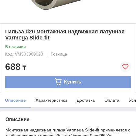
Гильза d20 монтажная надвижная латунная
Varmega Slide-fit
В наличии
Код: VM503000020
Розница
688
₸
Купить
Описание
Характеристики
Доставка
Оплата
Усл
Описание
Монтажная надвижная гильза Varmega Slide-fit применяется с
трубопроводами однослойными Varmega Flex PE-Xa,