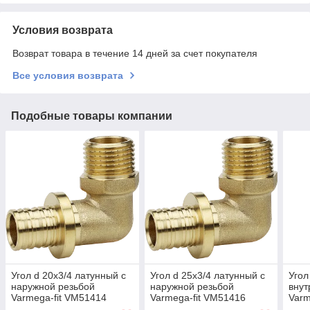
Условия возврата
Возврат товара в течение 14 дней за счет покупателя
Все условия возврата
Подобные товары компании
Угол d 20х3/4 латунный с
Угол d 25х3/4 латунный с
Угол
наружной резьбой
наружной резьбой
внут
Varmega-fit VM51414
Varmega-fit VM51416
Varm