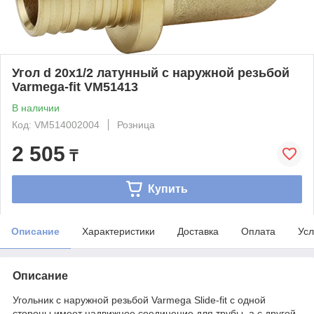
Угол d 20х1/2 латунный с наружной резьбой
Varmega-fit VM51413
В наличии
Код: VM514002004
Розница
2 505
₸
Купить
Описание
Характеристики
Доставка
Оплата
Усл
Описание
Угольник с наружной резьбой Varmega Slide-fit с одной
стороны имеет надвижное соединение для трубы, а с другой