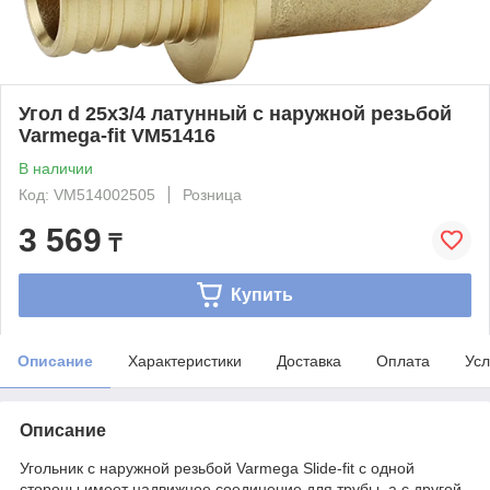
Угол d 25х3/4 латунный с наружной резьбой
Varmega-fit VM51416
В наличии
Код: VM514002505
Розница
3 569
₸
Купить
Описание
Характеристики
Доставка
Оплата
Усл
Описание
Угольник с наружной резьбой Varmega Slide-fit с одной
стороны имеет надвижное соединение для трубы, а с другой