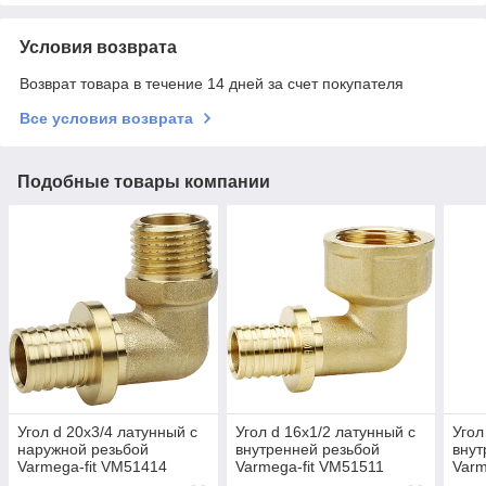
Условия возврата
Возврат товара в течение 14 дней за счет покупателя
Все условия возврата
Подобные товары компании
Угол d 20х3/4 латунный с
Угол d 16х1/2 латунный с
Угол
наружной резьбой
внутренней резьбой
внут
Varmega-fit VM51414
Varmega-fit VM51511
Varm