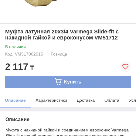
Муфта латунная 20x3/4 Varmega Slide-fit с
накидной гайкой и евроконусом VM51712
В наличии
Код: VM517002015
Розница
2 117
₸
Купить
Описание
Характеристики
Доставка
Оплата
Усл
Описание
Муфта с накидной гайкой и соединением евроконус Varmega
Slide-fit с одной стороны имеет надвижное соединение для