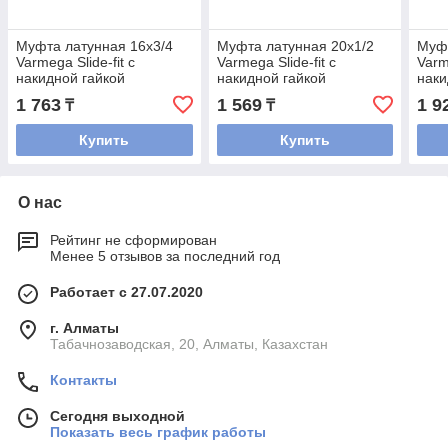
Муфта латунная 16x3/4
Муфта латунная 20x1/2
Муфт
Varmega Slide-fit с
Varmega Slide-fit с
Varm
накидной гайкой
накидной гайкой
наки
1 763
1 569
1 9
₸
₸
Купить
Купить
О нас
Рейтинг не сформирован
Менее 5 отзывов за последний год
Работает с 27.07.2020
г. Алматы
Табачнозаводская, 20, Алматы, Казахстан
Контакты
Сегодня выходной
Показать весь график работы