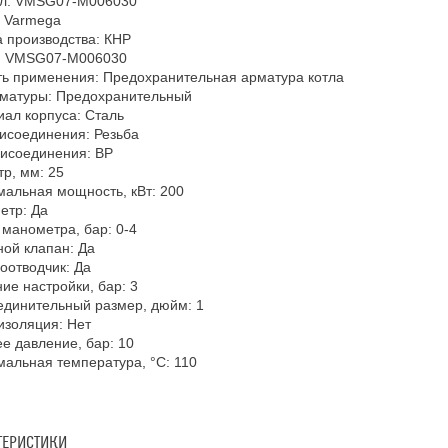
ул: VMSG07-M006030
: Varmega
 производства: КНР
: VMSG07-M006030
ь применения: Предохранительная арматура котла
рматуры: Предохранительный
ал корпуса: Сталь
исоединения: Резьба
рисоединения: ВР
р, мм: 25
альная мощность, кВт: 200
етр: Да
манометра, бар: 0-4
ой клапан: Да
оотводчик: Да
ие настройки, бар: 3
единительный размер, дюйм: 1
изоляция: Нет
е давление, бар: 10
альная температура, °С: 110
ТЕРИСТИКИ