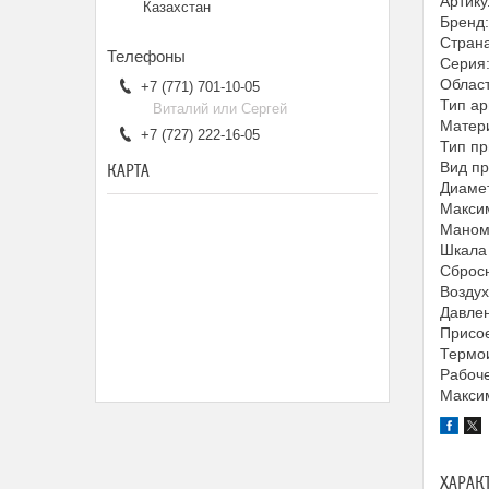
Артик
Казахстан
Бренд
Страна
Серия
Област
+7 (771) 701-10-05
Тип а
Виталий или Сергей
Матери
+7 (727) 222-16-05
Тип пр
Вид п
КАРТА
Диамет
Максим
Маном
Шкала 
Сбросн
Воздух
Давлен
Присо
Термо
Рабоче
Максим
ХАРАК