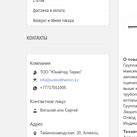
Статьи
Доставка и оплата
Возврат и обмен товара
КОНТАКТЫ
О тов
Группа
максим
ТОО "Юнайтед Термо"
автома
info@unitedthermo.kz
оцинко
+77717011005
выше к
трубоп
которы
Группа
Виталий или Сергей
Защита
Отвод 
Индика
Техни
Табачнозаводская, 20, Алматы,