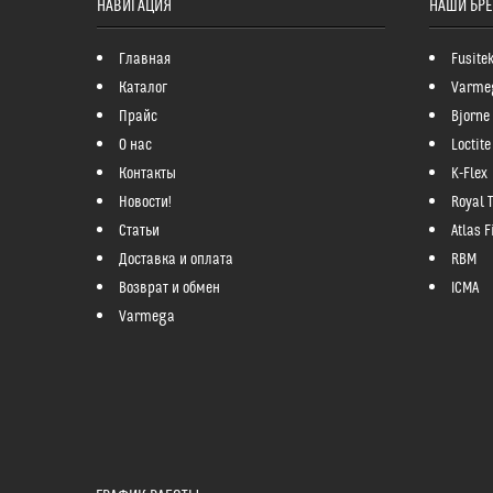
НАВИГАЦИЯ
НАШИ БР
Главная
Fusite
Каталог
Varme
Прайс
Bjorne
О нас
Loctite
Контакты
K-Flex
Новости!
Royal 
Статьи
Atlas Fi
Доставка и оплата
RBM
Возврат и обмен
ICMA
Varmega