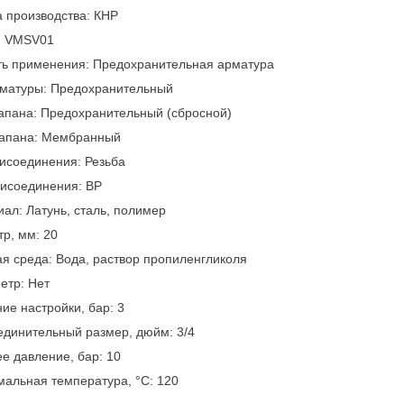
 производства: КНР
: VMSV01
ть применения: Предохранительная арматура
рматуры: Предохранительный
апана: Предохранительный (сбросной)
лапана: Мембранный
исоединения: Резьба
рисоединения: ВР
ал: Латунь, сталь, полимер
р, мм: 20
я среда: Вода, раствор пропиленгликоля
етр: Нет
ие настройки, бар: 3
динительный размер, дюйм: 3/4
е давление, бар: 10
альная температура, °С: 120