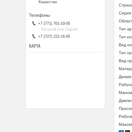
Казахстан
Страна
Серия
Облас
+7 (771) 701-10-05
Тип а
Виталий или Сергей
+7 (727) 222-16-05
Тип кл
Вид к
КАРТА
Тип пр
Вид п
Матери
Диамет
Рабоча
Маном
Давлен
Присое
Рабоче
Максим