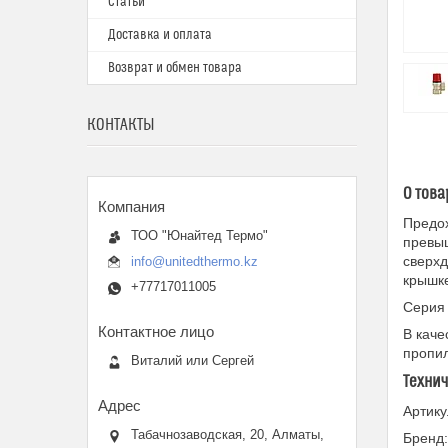
Статьи
Доставка и оплата
Возврат и обмен товара
КОНТАКТЫ
О това
Предо
ТОО "Юнайтед Термо"
превыш
сверхд
info@unitedthermo.kz
крышке
+77717011005
Серия 
В каче
пропил
Виталий или Сергей
Техни
Артик
Табачнозаводская, 20, Алматы,
Бренд