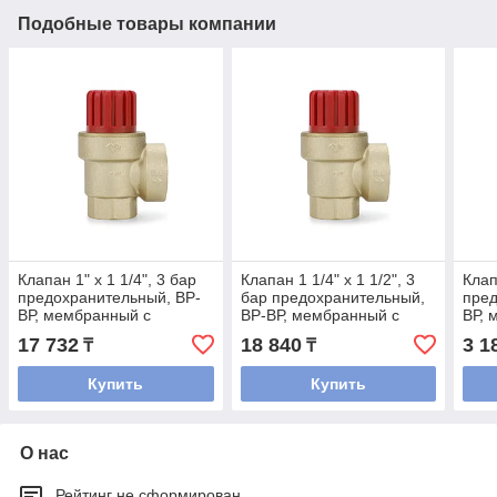
Подобные товары компании
Клапан 1" х 1 1/4", 3 бар
Клапан 1 1/4" х 1 1/2", 3
Клап
предохранительный, ВР-
бар предохранительный,
пред
ВР, мембранный с
ВР-ВР, мембранный с
ВР, 
манометром, Varmega
манометром, Varmega
17 732
18 840
3 1
₸
₸
Купить
Купить
О нас
Рейтинг не сформирован