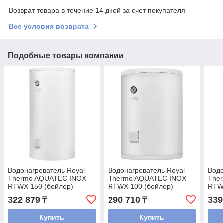
Возврат товара в течение 14 дней за счет покупателя
Все условия возврата
Подобные товары компании
Водонагреватель Royal
Водонагреватель Royal
Водо
Thermo AQUATEC INOX
Thermo AQUATEC INOX
The
RTWX 150 (бойлер)
RTWX 100 (бойлер)
RTWX
косвенного нагрева,
косвенного нагрева,
косв
322 879
290 710
339
₸
₸
напольный, 150 л, Белый
напольный, 100 л, Белый
напо
Купить
Купить