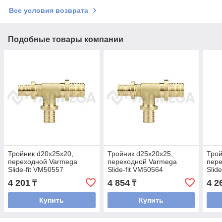
Все условия возврата
Подобные товары компании
Тройник d20x25x20,
Тройник d25x20x25,
Трой
переходной Varmega
переходной Varmega
пер
Slide-fit VM50557
Slide-fit VM50564
Slid
4 201
4 854
4 2
₸
₸
Купить
Купить