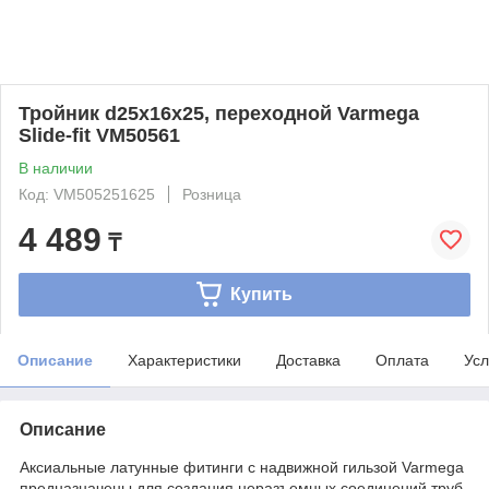
Тройник d25x16x25, переходной Varmega
Slide-fit VM50561
В наличии
Код: VM505251625
Розница
4 489
₸
Купить
Описание
Характеристики
Доставка
Оплата
Усл
Описание
Аксиальные латунные фитинги с надвижной гильзой Varmega
предназначены для создания неразъемных соединений труб