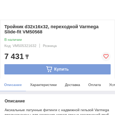
Тройник d32x16x32, переходной Varmega
Slide-fit VM50568
В наличии
Код: VM505321632
Розница
7 431
₸
Купить
Описание
Характеристики
Доставка
Оплата
Усл
Описание
Аксиальные латунные фитинги с надвижной гильзой Varmega
предназначены для создания неразъемных соединений труб