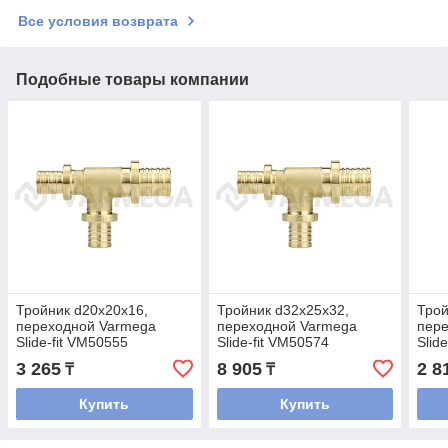
Все условия возврата
Подобные товары компании
Тройник d20x20x16,
Тройник d32x25x32,
Трой
переходной Varmega
переходной Varmega
пер
Slide-fit VM50555
Slide-fit VM50574
Slid
3 265
8 905
2 8
₸
₸
Купить
Купить