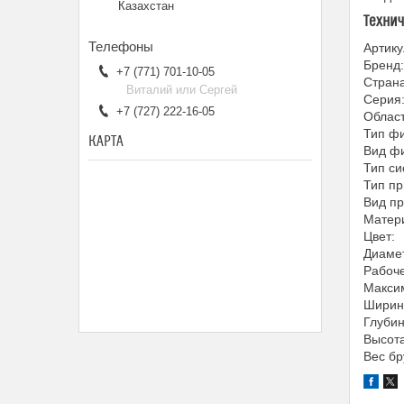
Казахстан
Техни
Артик
Бренд
+7 (771) 701-10-05
Стран
Виталий или Сергей
Серия
+7 (727) 222-16-05
Облас
Тип фи
КАРТА
Вид ф
Тип с
Тип п
Вид п
Матер
Цвет:
Диаме
Рабоч
Макси
Ширина
Глубин
Высота
Вес бр