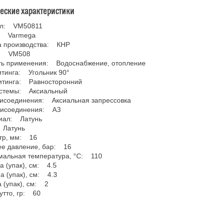
ческие характеристики
ул: VM50811
: Varmega
а производства: КНР
: VM508
ть применения: Водоснабжение, отопление
тинга: Угольник 90°
итинга: Равносторонний
истемы: Аксиальный
рисоединения: Аксиальная запрессовка
рисоединения: АЗ
иал: Латунь
 Латунь
тр, мм: 16
ее давление, бар: 16
мальная температура, °С: 110
 (упак), см: 4.5
а (упак), см: 4.3
 (упак), см: 2
утто, гр: 60