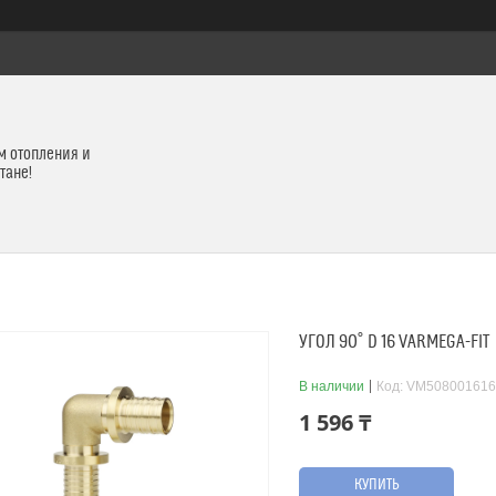
м отопления и
тане!
УГОЛ 90˚ D 16 VARMEGA-FIT
В наличии
Код:
VM508001616
1 596 ₸
КУПИТЬ