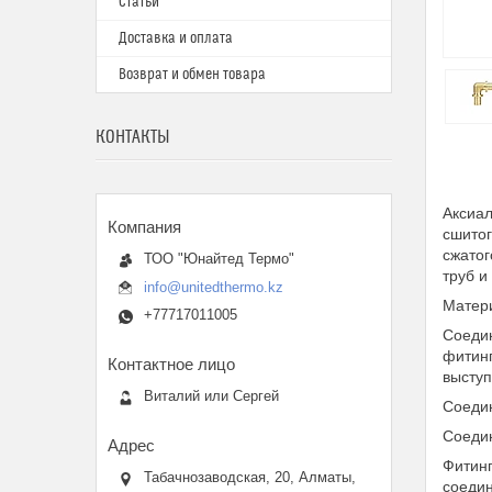
Статьи
Доставка и оплата
Возврат и обмен товара
КОНТАКТЫ
Аксиал
сшитог
сжатог
ТОО "Юнайтед Термо"
труб и
info@unitedthermo.kz
Матери
+77717011005
Соедин
фитинг
высту
Виталий или Сергей
Соедин
Соедин
Фитинг
Табачнозаводская, 20, Алматы,
соеди