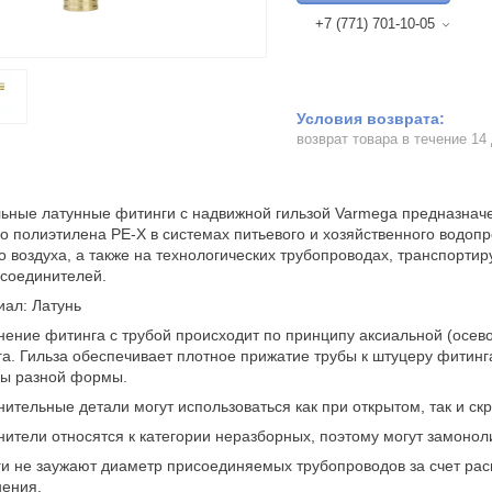
+7 (771) 701-10-05
возврат товара в течение 14
ьные латунные фитинги с надвижной гильзой Varmega предназнач
о полиэтилена PE-X в системах питьевого и хозяйственного водопр
о воздуха, а также на технологических трубопроводах, транспорти
 соединителей.
ал: Латунь
ение фитинга с трубой происходит по принципу аксиальной (осево
а. Гильза обеспечивает плотное прижатие трубы к штуцеру фитин
пы разной формы.
ительные детали могут использоваться как при открытом, так и с
ители относятся к категории неразборных, поэтому могут замонол
и не заужают диаметр присоединяемых трубопроводов за счет ра
нения.