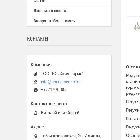
Статьи
Доставка и оплата
Возврат и обмен товара
КОНТАКТЫ
О тов
ТОО "Юнайтед Термо"
Редукт
стабил
info@unitedthermo.kz
горяче
+77717011005
редукт
Регуля
Регули
Виталий или Сергей
В стат
Редукт
Основн
Табачнозаводская, 20, Алматы,