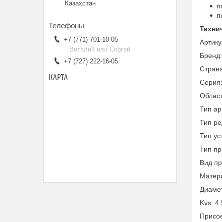
Казахстан
п
п
Техни
+7 (771) 701-10-05
Артик
Виталий или Сергей
Бренд
+7 (727) 222-16-05
Страна
КАРТА
Серия
Област
Тип а
Тип ре
Тип ус
Тип пр
Вид п
Матери
Диамет
Kvs: 4
Присо