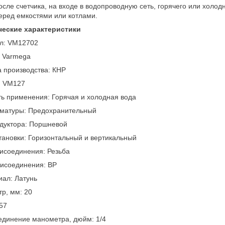
осле счетчика, на входе в водопроводную сеть, горячего или холо
еред емкостями или котлами.
ческие характеристики
ул: VM12702
: Varmega
 производства: КНР
: VM127
ь применения: Горячая и холодная вода
рматуры: Предохранительный
дуктора: Поршневой
тановки: Горизонтальный и вертикальный
исоединения: Резьба
рисоединения: ВР
ал: Латунь
р, мм: 20
.57
единение манометра, дюйм: 1/4