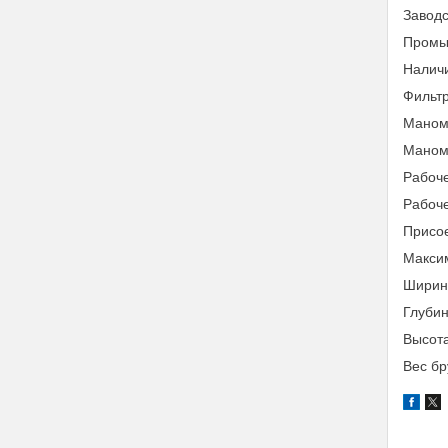
Заводс
Промы
Налич
Фильтр
Маноме
Маном
Рабоче
Рабоче
Присое
Максим
Ширина
Глубин
Высота
Вес бр