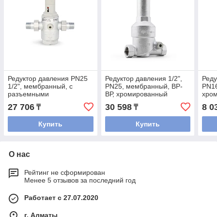
Редуктор давления PN25
Редуктор давления 1/2",
Реду
1/2", мембранный, с
PN25, мембранный, ВР-
PN1
разъемными
ВР, хромированный
хром
соединениями,
Varmega
прис
27 706
30 598
8 0
₸
₸
хромированный
ман
Купить
Купить
О нас
Рейтинг не сформирован
Менее 5 отзывов за последний год
Работает с 27.07.2020
г. Алматы