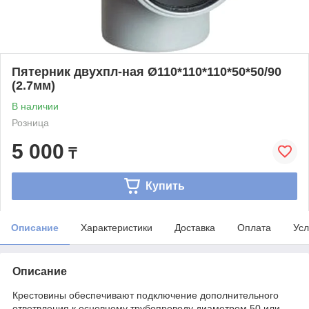
Пятерник двухпл-ная Ø110*110*110*50*50/90
(2.7мм)
В наличии
Розница
5 000
₸
Купить
Описание
Характеристики
Доставка
Оплата
Усл
Описание
Крестовины обеспечивают подключение дополнительного
ответвления к основному трубопроводу диаметром 50 или