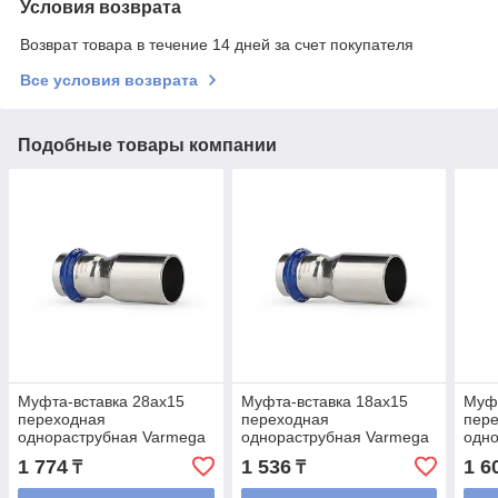
Условия возврата
Возврат товара в течение 14 дней за счет покупателя
Все условия возврата
Подобные товары компании
Муфта-вставка 28аx15
Муфта-вставка 18аx15
Муфт
переходная
переходная
пер
однораструбная Varmega
однораструбная Varmega
одно
Inox Press
Inox Press
Inox
1 774
1 536
1 6
₸
₸