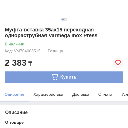
Муфта-вставка 35аx15 переходная
однораструбная Varmega Inox Press
В наличии
Код: VM704003515
Розница
2 383
₸
Купить
Описание
Характеристики
Доставка
Оплата
Усл
Описание
О товаре