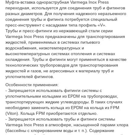
Муфта-вставка однораструбная Varmega Inox Press
переходная, используется для соединения труб и фитингов
разных диаметров. Для получения надежного неразъемного
соединения трубы и фитинга потребуется специальный
пресс-инструмент с насадками типа профиль «V».
Трубы и пресс-фитинги из нержавеющей стали серии
Varmega Inox Press предназначены для транспортирования
жидкостей, применяемых в системах питьевого
водоснабжения, низкотемпературных и
высокотемпературных системах отопления и системах
охлаждения. Трубы и фитинги могут применяться в качестве
технологических трубопроводов для транспортирования
жидкостей и газов, не агрессивных к материалу труб и
уплотнителей фитингов.
Особенности применения:
- Запрещается использовать фитинги системы с
уплотнительными кольцами из EPDM на трубопроводах,
транспортирующих жидкие углеводороды. В таких случаях
необходимо заменить кольца из EPDM на кольца из FPM
(Viton). Кольца FPM приобретаются отдельно.
- Запрещается использовать трубы и фитинги системы
Varmega Inox Press в атмосфере, насыщенной парами хлора
(бассейны с хлорированием воды и т. п.). Содержание