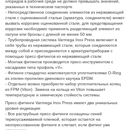
хлоридов в рабочей среде не должно превышать значений,
указанных в техническом паспорте.
- Непосредственное соединение элементов из нержавеющей
стали с оцинкованной сталью (арматура, соединители) может
вызвать коррозию оцинкованной стали, для предотвращения
коррозии необходимо применять разделяющий элемент из
латуни или бронзы с длиной не менее 50 мм.
- Трубопроводная система Varmega Inox Press включает в
себя трубы из нержавеющей стали, которые соединяются
между собой и присоединяются к арматуре/приборам с
помощью пресс-фитингов из нержавеющей стали.
- Монтаж фитингов производится пресс-инструментом с
насадками типа профиль «V».
- Фитинги стандартно комплектуются уплотнителями O-Ring
из этилен-пропилен-диенового каучука EPDM.
- Отдельно можно приобрести набор уплотнительных колец
из FPM (Viton). Замена на кольца из Viton повышает
температурную и химическую стойкость системы.
Пресс-фитинги Varmega Inox Press имеют два уникальных
уровня индикации:
- Все раструбные пресс-фитинги оснащены синей
термоусаживаемой пленкой, которая остается на
неопрессованном фитинге и слетает, если фитинг уже