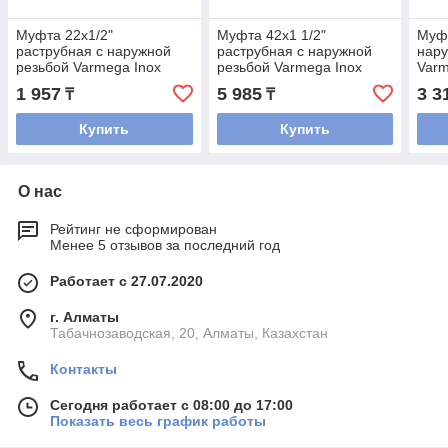
Муфта 22x1/2"
Муфта 42x1 1/2"
Муфт
раструбная с наружной
раструбная с наружной
нару
резьбой Varmega Inox
резьбой Varmega Inox
Varm
Press
Press
1 957
5 985
3 3
₸
₸
Купить
Купить
О нас
Рейтинг не сформирован
Менее 5 отзывов за последний год
Работает с 27.07.2020
г. Алматы
Табачнозаводская, 20, Алматы, Казахстан
Контакты
Сегодня работает с 08:00 до 17:00
Показать весь график работы