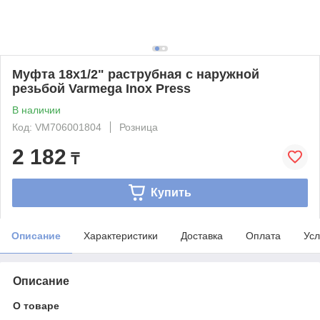
Муфта 18x1/2" раструбная с наружной
резьбой Varmega Inox Press
В наличии
Код: VM706001804
Розница
2 182
₸
Купить
Описание
Характеристики
Доставка
Оплата
Усл
Описание
О товаре