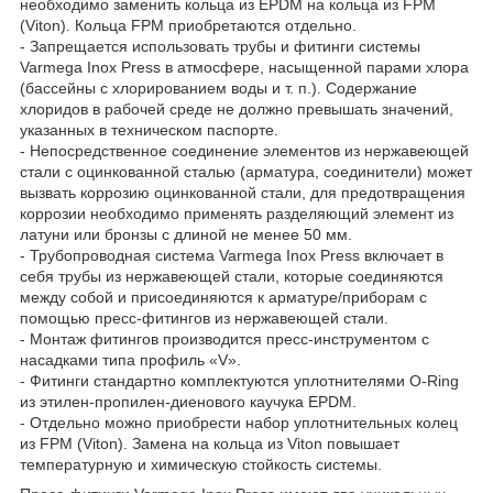
необходимо заменить кольца из EPDM на кольца из FPM
(Viton). Кольца FPM приобретаются отдельно.
- Запрещается использовать трубы и фитинги системы
Varmega Inox Press в атмосфере, насыщенной парами хлора
(бассейны с хлорированием воды и т. п.). Содержание
хлоридов в рабочей среде не должно превышать значений,
указанных в техническом паспорте.
- Непосредственное соединение элементов из нержавеющей
стали с оцинкованной сталью (арматура, соединители) может
вызвать коррозию оцинкованной стали, для предотвращения
коррозии необходимо применять разделяющий элемент из
латуни или бронзы с длиной не менее 50 мм.
- Трубопроводная система Varmega Inox Press включает в
себя трубы из нержавеющей стали, которые соединяются
между собой и присоединяются к арматуре/приборам с
помощью пресс-фитингов из нержавеющей стали.
- Монтаж фитингов производится пресс-инструментом с
насадками типа профиль «V».
- Фитинги стандартно комплектуются уплотнителями O-Ring
из этилен-пропилен-диенового каучука EPDM.
- Отдельно можно приобрести набор уплотнительных колец
из FPM (Viton). Замена на кольца из Viton повышает
температурную и химическую стойкость системы.