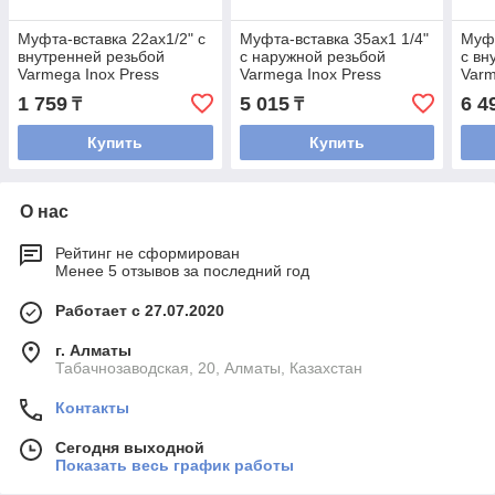
Муфта-вставка 22ax1/2" с
Муфта-вставка 35ax1 1/4"
Муфт
внутренней резьбой
с наружной резьбой
с вн
Varmega Inox Press
Varmega Inox Press
Varm
1 759
5 015
6 4
₸
₸
Купить
Купить
О нас
Рейтинг не сформирован
Менее 5 отзывов за последний год
Работает с 27.07.2020
г. Алматы
Табачнозаводская, 20, Алматы, Казахстан
Контакты
Сегодня выходной
Показать весь график работы