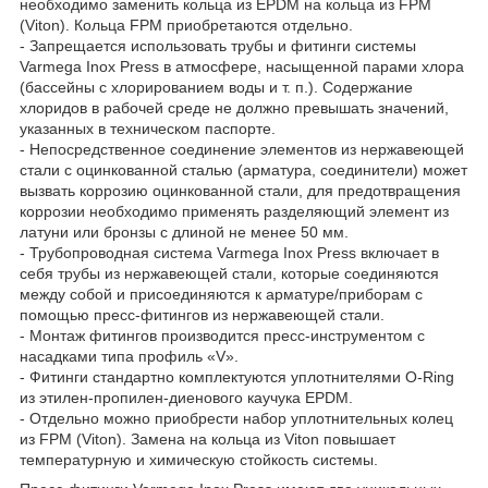
необходимо заменить кольца из EPDM на кольца из FPM
(Viton). Кольца FPM приобретаются отдельно.
- Запрещается использовать трубы и фитинги системы
Varmega Inox Press в атмосфере, насыщенной парами хлора
(бассейны с хлорированием воды и т. п.). Содержание
хлоридов в рабочей среде не должно превышать значений,
указанных в техническом паспорте.
- Непосредственное соединение элементов из нержавеющей
стали с оцинкованной сталью (арматура, соединители) может
вызвать коррозию оцинкованной стали, для предотвращения
коррозии необходимо применять разделяющий элемент из
латуни или бронзы с длиной не менее 50 мм.
- Трубопроводная система Varmega Inox Press включает в
себя трубы из нержавеющей стали, которые соединяются
между собой и присоединяются к арматуре/приборам с
помощью пресс-фитингов из нержавеющей стали.
- Монтаж фитингов производится пресс-инструментом с
насадками типа профиль «V».
- Фитинги стандартно комплектуются уплотнителями O-Ring
из этилен-пропилен-диенового каучука EPDM.
- Отдельно можно приобрести набор уплотнительных колец
из FPM (Viton). Замена на кольца из Viton повышает
температурную и химическую стойкость системы.