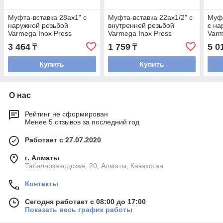
Муфта-вставка 28ax1" с
Муфта-вставка 22ax1/2" с
Муфт
наружной резьбой
внутренней резьбой
с на
Varmega Inox Press
Varmega Inox Press
Varm
3 464
1 759
5 0
₸
₸
Купить
Купить
О нас
Рейтинг не сформирован
Менее 5 отзывов за последний год
Работает с 27.07.2020
г. Алматы
Табачнозаводская, 20, Алматы, Казахстан
Контакты
Сегодня работает с 08:00 до 17:00
Показать весь график работы