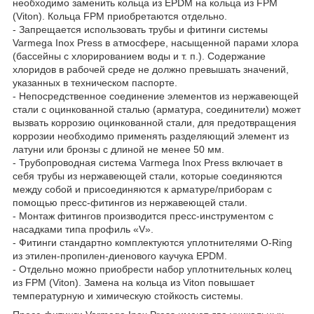
необходимо заменить кольца из EPDM на кольца из FPM
(Viton). Кольца FPM приобретаются отдельно.
- Запрещается использовать трубы и фитинги системы
Varmega Inox Press в атмосфере, насыщенной парами хлора
(бассейны с хлорированием воды и т. п.). Содержание
хлоридов в рабочей среде не должно превышать значений,
указанных в техническом паспорте.
- Непосредственное соединение элементов из нержавеющей
стали с оцинкованной сталью (арматура, соединители) может
вызвать коррозию оцинкованной стали, для предотвращения
коррозии необходимо применять разделяющий элемент из
латуни или бронзы с длиной не менее 50 мм.
- Трубопроводная система Varmega Inox Press включает в
себя трубы из нержавеющей стали, которые соединяются
между собой и присоединяются к арматуре/приборам с
помощью пресс-фитингов из нержавеющей стали.
- Монтаж фитингов производится пресс-инструментом с
насадками типа профиль «V».
- Фитинги стандартно комплектуются уплотнителями O-Ring
из этилен-пропилен-диенового каучука EPDM.
- Отдельно можно приобрести набор уплотнительных колец
из FPM (Viton). Замена на кольца из Viton повышает
температурную и химическую стойкость системы.