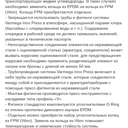
транспортирующих жидкие углеводороды. В таких случаях
необходимо заменить кольца из EPDM на кольца из FPM
(Viton). Кольца FPM приобретаются отдельно.
- Запрещается использовать трубы и фитинги системы
Varmega Inox Press в атмосфере, насыщенной парами хлора
(бассейны с хлорированием воды и т. п.). Содержание
хлоридов в рабочей среде не должно превышать значений,
указанных в техническом паспорте.
- Непосредственное соединение элементов из нержавеющей
стали с оцинкованной сталью (арматура, соединители) может
вызвать коррозию оцинкованной стали, для предотвращения
коррозии необходимо применять разделяющий элемент из
латуни или бронзы с длиной не менее 50 мм.
- Трубопроводная система Varmega Inox Press включает в
себя трубы из нержавеющей стали, которые соединяются
между собой и присоединяются к арматуре/приборам с
помощью пресс-фитингов из нержавеющей стали.
- Монтаж фитингов производится пресс-инструментом с
насадками типа профиль «V».
- Фитинги стандартно комплектуются уплотнителями O-Ring
из этилен-пропилен-диенового каучука EPDM.
- Отдельно можно приобрести набор уплотнительных колец
из FPM (Viton). Замена на кольца из Viton повышает
температурную и химическую стойкость системы.