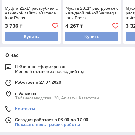
Муфта 22x1" раструбная с
Муфта 28x1" раструбная с
Муфт
накидной гайкой Varmega
накидной гайкой Varmega
раст
Inox Press
Inox Press
гайк
3 736
4 267
3 3
₸
₸
Купить
Купить
О нас
Рейтинг не сформирован
Менее 5 отзывов за последний год
Работает с 27.07.2020
г. Алматы
Табачнозаводская, 20, Алматы, Казахстан
Контакты
Сегодня работает с 08:00 до 17:00
Показать весь график работы