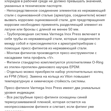
хлоридов в рабочей среде не должно превышать значений,
указанных в техническом паспорте.
- Непосредственное соединение элементов из нержавеющей
стали с оцинкованной сталью (арматура, соединители) может
вызвать коррозию оцинкованной стали, для предотвращения
коррозии необходимо применять разделяющий элемент из
латуни или бронзы с длиной не менее 50 мм.
- Трубопроводная система Varmega Inox Press включает в
себя трубы из нержавеющей стали, которые соединяются
между собой и присоединяются к арматуре/приборам с
помощью пресс-фитингов из нержавеющей стали.
- Монтаж фитингов производится пресс-инструментом с
насадками типа профиль «V».
- Фитинги стандартно комплектуются уплотнителями O-Ring
из этилен-пропилен-диенового каучука EPDM.
- Отдельно можно приобрести набор уплотнительных колец
из FPM (Viton). Замена на кольца из Viton повышает
температурную и химическую стойкость системы.
Пресс-фитинги Varmega Inox Press имеют два уникальных
уровня индикации:
- Все раструбные пресс-фитинги оснащены синей
термоусаживаемой пленкой, которая остается на
неопрессованном фитинге и слетает, если фитинг уже