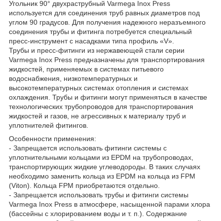
Угольник 90° двухраструбный Varmega Inox Press
используется для соединения труб равных диаметров под
углом 90 градусов. Для получения надежного неразъемного
соединения трубы и фитинга потребуется специальный
пресс-инструмент с насадками типа профиль «V».
Трубы и пресс-фитинги из нержавеющей стали серии
Varmega Inox Press предназначены для транспортирования
жидкостей, применяемых в системах питьевого
водоснабжения, низкотемпературных и
высокотемпературных системах отопления и системах
охлаждения. Трубы и фитинги могут применяться в качестве
технологических трубопроводов для транспортирования
жидкостей и газов, не агрессивных к материалу труб и
уплотнителей фитингов.
Особенности применения:
- Запрещается использовать фитинги системы с
уплотнительными кольцами из EPDM на трубопроводах,
транспортирующих жидкие углеводороды. В таких случаях
необходимо заменить кольца из EPDM на кольца из FPM
(Viton). Кольца FPM приобретаются отдельно.
- Запрещается использовать трубы и фитинги системы
Varmega Inox Press в атмосфере, насыщенной парами хлора
(бассейны с хлорированием воды и т. п.). Содержание