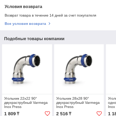
Условия возврата
Возврат товара в течение 14 дней за счет покупателя
Все условия возврата
Подобные товары компании
Угольник 22x22 90°
Угольник 28x28 90°
Угол
двухраструбный Varmega
двухраструбный Varmega
одн
Inox Press
Inox Press
Inox
1 809
2 516
1 1
₸
₸