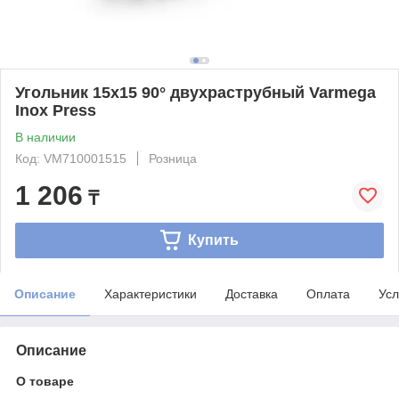
Угольник 15x15 90° двухраструбный Varmega
Inox Press
В наличии
Код: VM710001515
Розница
1 206
₸
Купить
Описание
Характеристики
Доставка
Оплата
Усл
Описание
О товаре