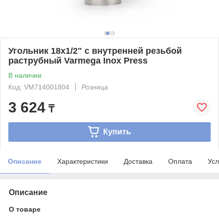
Угольник 18x1/2" с внутренней резьбой
раструбный Varmega Inox Press
В наличии
Код: VM714001804
Розница
3 624
₸
Купить
Описание
Характеристики
Доставка
Оплата
Усл
Описание
О товаре