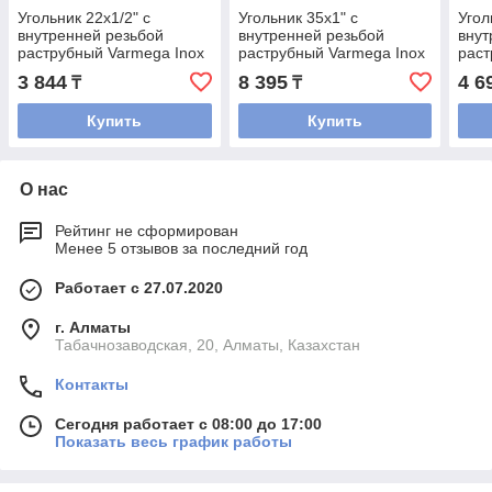
Угольник 22x1/2" с
Угольник 35x1" с
Угол
внутренней резьбой
внутренней резьбой
внут
раструбный Varmega Inox
раструбный Varmega Inox
раст
Press
Press
Pres
3 844
8 395
4 6
₸
₸
Купить
Купить
О нас
Рейтинг не сформирован
Менее 5 отзывов за последний год
Работает с 27.07.2020
г. Алматы
Табачнозаводская, 20, Алматы, Казахстан
Контакты
Сегодня работает с 08:00 до 17:00
Показать весь график работы