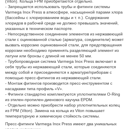
(Viton). Кольца FPM приобретаются отдельно.
- Запрещается использовать трубы и фитинги системы
Varmega Inox Press в атмосфере, насыщенной парами хлора
(бассейны с хлорированием воды и т. п.). Содержание
хлоридов в рабочей среде не должно превышать значений,
указанных в техническом паспорте.
- Непосредственное соединение элементов из нержавеющей
стали с оцинкованной сталью (арматура, соединители) может
вызвать коррозию оцинкованной стали, для предотвращения
коррозии необходимо применять разделяющий элемент из
латуни или бронзы с длиной не менее 50 мм.
- Трубопроводная система Varmega Inox Press включает в
себя трубы из нержавеющей стали, которые соединяются
между собой и присоединяются к арматуре/приборам с
помощью пресс-фитингов из нержавеющей стали.
- Монтаж фитингов производится пресс-инструментом с
насадками типа профиль «V».
- Фитинги стандартно комплектуются уплотнителями O-Ring
из этилен-пропилен-диенового каучука EPDM.
- Отдельно можно приобрести набор уплотнительных колец
из FPM (Viton). Замена на кольца из Viton повышает
температурную и химическую стойкость системы.
Пресс-фитинги Varmega Inox Press имеют два уникальных