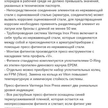
хлоридов в рабочей среде не должно превышать значений,
указанных в техническом паспорте.
- Непосредственное соединение элементов из нержавеющей
стали с оцинкованной сталью (арматура, соединители) может
вызвать коррозию оцинкованной стали, для предотвращения
коррозии необходимо применять разделяющий элемент из
латуни или бронзы с длиной не менее 50 мм.
- Трубопроводная система Varmega Inox Press включает в
себя трубы из нержавеющей стали, которые соединяются
между собой и присоединяются к арматуре/приборам с
помощью пресс-фитингов из нержавеющей стали.
- Монтаж фитингов производится пресс-инструментом с
насадками типа профиль «V».
- Фитинги стандартно комплектуются уплотнителями O-Ring
из этилен-пропилен-диенового каучука EPDM.
- Отдельно можно приобрести набор уплотнительных колец
из FPM (Viton). Замена на кольца из Viton повышает
температурную и химическую стойкость системы.
Пресс-фитинги Varmega Inox Press имеют два уникальных
уровня индикации:
- Все раструбные пресс-фитинги оснащены синей
термоусаживаемой пленкой, которая остается на
неопрессованном фитинге и слетает, если фитинг уже