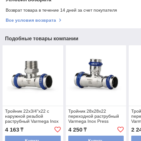
Возврат товара в течение 14 дней за счет покупателя
Все условия возврата
Подобные товары компании
Тройник 22x3/4"x22 с
Тройник 28x28x22
Трой
наружной резьбой
переходной раструбный
пере
раструбный Varmega Inox
Varmega Inox Press
Varm
Press
4 163
4 250
2 2
₸
₸
Купить
Купить