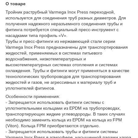
О товаре
Тройник раструбный Varmega Inox Press переходной,
используется для соединения труб разных диаметров. Для
получения надежного неразъемного соединения трубы и
фитинга потребуется специальный пресс-инструмент с
насадками типа профиль «V».
Трубы и пресс-фитинги из нержавеющей стали серии
Varmega Inox Press предназначены для транспортирования
жидкостей, применяемых в системах питьевого
водоснабжения, низкотемпературных и
высокотемпературных системах отопления и системах
охлаждения. Трубы и фитинги могут применяться в качестве
технологических трубопроводов для транспортирования
жидкостей и газов, не агрессивных к материалу труб и
уплотнителей фитингов.
Особенности применения:
- Запрещается использовать фитинги системы с
уплотнительными кольцами из EPDM на трубопроводах,
транспортирующих жидкие углеводороды. В таких случаях
необходимо заменить кольца из EPDM на кольца из FPM
(Viton). Кольца FPM приобретаются отдельно.
- Запрещается использовать трубы и фитинги системы
Varmega Inox Press в атмосфере, насыщенной парами хлора