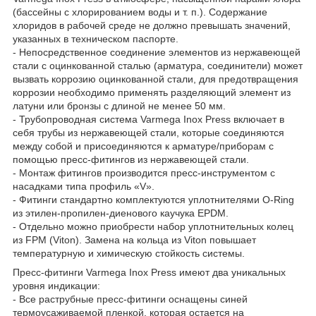
(бассейны с хлорированием воды и т. п.). Содержание
хлоридов в рабочей среде не должно превышать значений,
указанных в техническом паспорте.
- Непосредственное соединение элементов из нержавеющей
стали с оцинкованной сталью (арматура, соединители) может
вызвать коррозию оцинкованной стали, для предотвращения
коррозии необходимо применять разделяющий элемент из
латуни или бронзы с длиной не менее 50 мм.
- Трубопроводная система Varmega Inox Press включает в
себя трубы из нержавеющей стали, которые соединяются
между собой и присоединяются к арматуре/приборам с
помощью пресс-фитингов из нержавеющей стали.
- Монтаж фитингов производится пресс-инструментом с
насадками типа профиль «V».
- Фитинги стандартно комплектуются уплотнителями O-Ring
из этилен-пропилен-диенового каучука EPDM.
- Отдельно можно приобрести набор уплотнительных колец
из FPM (Viton). Замена на кольца из Viton повышает
температурную и химическую стойкость системы.
Пресс-фитинги Varmega Inox Press имеют два уникальных
уровня индикации:
- Все раструбные пресс-фитинги оснащены синей
термоусаживаемой пленкой, которая остается на